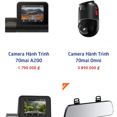
ĐĂNG KÝ TƯ VẤN
Camera Hành Trình
Camera Hành Trình
70mai A200
70mai Omni
1.790.000
đ
3.890.000
đ
HOÀN THÀNH
Đăng ký tư vấn trực tiếp 24/7:
0916946122