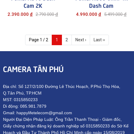
Cam 2K
Dash Cam
2.390.000
đ
2.790.000
đ
4.990.000
đ
5.499.000
đ
Page 1 / 2
1
2
Next ›
Last ››
CAMERA TÂN PHÚ
Địa chỉ: Số 127/2/100 Đường Lê Thúc Hoạch, P.Phú Thọ Hòa,
Q.Tân Phú, TP.HCM
MST: 0315850233
Di động: 085.981.7879
Gmail: happylifetelecom@gmail.com
Người Đại Diện Pháp Luật: Ông Trần Thanh Thoại - Giám đốc,
Giấy chứng nhận đăng ký doanh nghiệp số 0315850233 do Sở Kế
Hoạch và Đầu Tư Thành Phố Hồ Chí Minh cấp ngày 15/08/2019