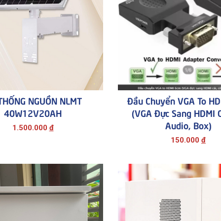
THỐNG NGUỒN NLMT
Đầu Chuyển VGA To HD
40W12V20AH
(VGA Đực Sang HDMI C
Audio, Box)
1.500.000
đ
150.000
đ