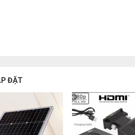
ẮP ĐẶT
HOÀN THÀNH
0916946122
Đăng ký tư vấn trực tiếp 24/7: