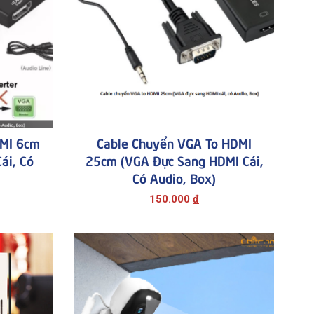
MI 6cm
Cable Chuyển VGA To HDMI
ái, Có
25cm (VGA Đực Sang HDMI Cái,
Có Audio, Box)
150.000
đ