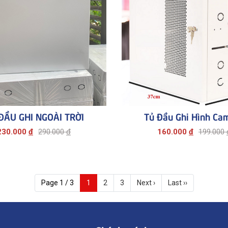
ĐẦU GHI NGOÀI TRỜI
Tủ Đầu Ghi Hình Ca
230.000
đ
290.000
đ
160.000
đ
199.000
Page 1 / 3
1
2
3
Next ›
Last ››