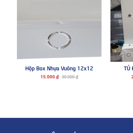
Hộp Box Nhựa Vuông 12x12
TỦ 
15.000
đ
30.000
đ