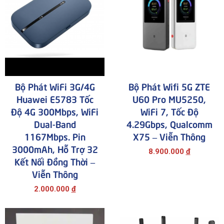
Bộ Phát WiFi 3G/4G
Bộ Phát Wifi 5G ZTE
Huawei E5783 Tốc
U60 Pro MU5250,
Độ 4G 300Mbps, WiFi
WiFi 7, Tốc Độ
Dual-Band
4.29Gbps, Qualcomm
1167Mbps. Pin
X75 – Viễn Thông
3000mAh, Hỗ Trợ 32
8.900.000
đ
Kết Nối Đồng Thời –
Viễn Thông
2.000.000
đ