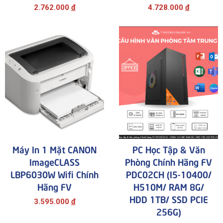
2.762.000
đ
4.728.000
đ
Máy In 1 Mặt CANON
PC Học Tập & Văn
ImageCLASS
Phòng Chính Hãng FV
LBP6030W Wifi Chính
PDC02CH (i5-10400/
Hãng FV
H510M/ RAM 8G/
HDD 1TB/ SSD PCIE
3.595.000
đ
256G)