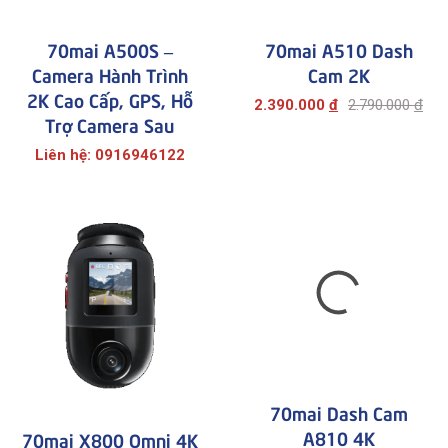
70mai A500S –
70mai A510 Dash
Camera Hành Trình
Cam 2K
2K Cao Cấp, GPS, Hỗ
2.390.000
đ
2.790.000
đ
Trợ Camera Sau
Liên hệ: 0916946122