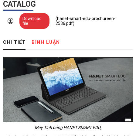
CATALOG
Download
(hanet-smart-edu-brochureen-
file
2536.pdf)
CHI TIẾT
BÌNH LUẬN
Máy Tính bảng HANET SMART EDU,