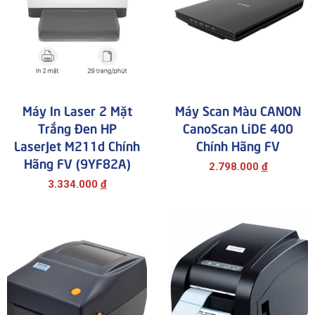
Máy In Laser 2 Mặt
Máy Scan Màu CANON
Trắng Đen HP
CanoScan LiDE 400
LaserJet M211d Chính
Chính Hãng FV
Hãng FV (9YF82A)
2.798.000
đ
3.334.000
đ