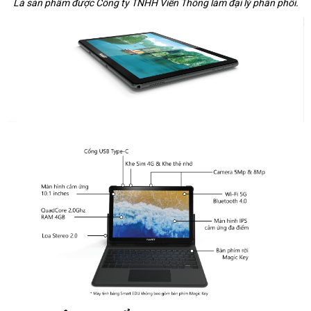
Là sản phẩm được Công ty TNHH Viễn Thông làm đại lý phân phối.