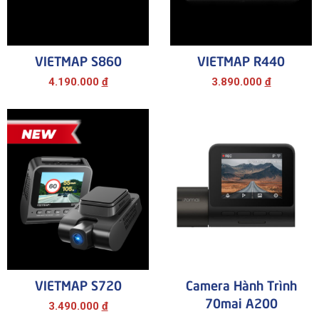
VIETMAP S860
VIETMAP R440
4.190.000
đ
3.890.000
đ
VIETMAP S720
Camera Hành Trình
70mai A200
3.490.000
đ