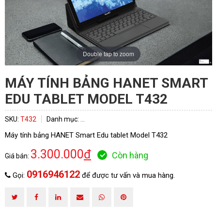
Double tap to zoom
MÁY TÍNH BẢNG HANET SMART
EDU TABLET MODEL T432
SKU:
T432
Danh mục:
...
Máy tính bảng HANET Smart Edu tablet Model T432
3.300.000
đ
Còn hàng
Giá bán:
0916946122
Gọi:
để được tư vấn và mua hàng.