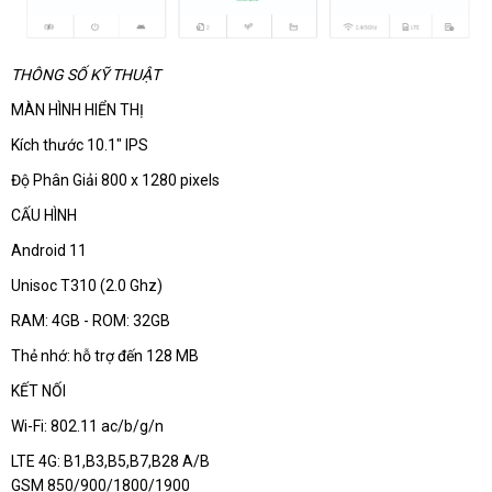
THÔNG SỐ KỸ THUẬT
MÀN HÌNH HIỂN THỊ
Kích thước 10.1" IPS
Độ Phân Giải 800 x 1280 pixels
CẤU HÌNH
Android 11
Unisoc T310 (2.0 Ghz)
RAM: 4GB - ROM: 32GB
Thẻ nhớ: hỗ trợ đến 128 MB
KẾT NỐI
Wi-Fi: 802.11 ac/b/g/n
LTE 4G: B1,B3,B5,B7,B28 A/B
GSM 850/900/1800/1900