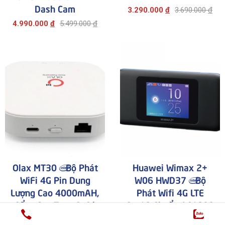
70mai X800 Omni 4K
70mai Dash Cam
Dash Cam
A810 4K
4.990.000
đ
5.499.000
đ
3.290.000
đ
3.690.000
đ
Olax MT30 | Bộ Phát
Huawei Wimax 2+
WiFi 4G Pin Dung
W06 HWD37 | Bộ
Lượng Cao 4000mAH,
Phát Wifi 4G LTE
Cổng Sạc Type C, Có
Cat18 Chuẩn AC1200