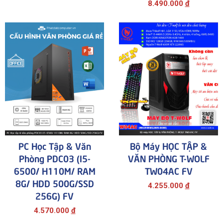
8.490.000
đ
PC Học Tập & Văn
Bộ Máy HỌC TẬP &
Phòng PDC03 (i5-
VĂN PHÒNG T-WOLF
6500/ H110M/ RAM
TW04AC FV
8G/ HDD 500G/SSD
4.255.000
đ
256G) FV
4.570.000
đ