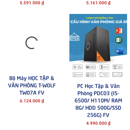
5.591.000
đ
5.161.000
đ
Bộ Máy HỌC TẬP &
PC Học Tập & Văn
VĂN PHÒNG T-WOLF
Phòng PDC03 (i5-
TW07A FV
6500/ H110M/ RAM
8G/ HDD 500G/SSD
6.124.000
đ
256G) FV
4.990.000
đ