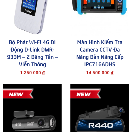
Bộ Phát Wi-Fi 4G Di
Màn Hình Kiểm Tra
Động D-Link DWR-
Camera CCTV Đa
933M – 2 Băng Tần –
Năng Bản Nâng Cấp
Viễn Thông
IPC716ADHS
1.350.000
đ
14.500.000
đ