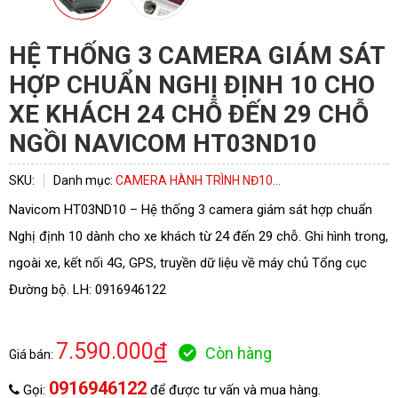
HỆ THỐNG 3 CAMERA GIÁM SÁT
HỢP CHUẨN NGHỊ ĐỊNH 10 CHO
XE KHÁCH 24 CHỖ ĐẾN 29 CHỖ
NGỒI NAVICOM HT03ND10
ĐĂNG KÝ TƯ VẤN
SKU:
Danh mục:
CAMERA HÀNH TRÌNH NĐ10...
Navicom HT03ND10 – Hệ thống 3 camera giám sát hợp chuẩn
Nghị định 10 dành cho xe khách từ 24 đến 29 chỗ. Ghi hình trong,
ngoài xe, kết nối 4G, GPS, truyền dữ liệu về máy chủ Tổng cục
Đường bộ. LH: 0916946122
7.590.000
đ
Còn hàng
Giá bán:
0916946122
HOÀN THÀNH
Gọi:
để được tư vấn và mua hàng.