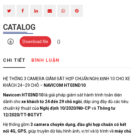
Đăng ký tư vấn trực tiếp 24/7:
0916946122
CATALOG
Download file
()
CHI TIẾT
BÌNH LUẬN
HỆ THỐNG 3 CAMERA GIÁM SÁT HỢP CHUẨN NGHỊ ĐỊNH 10 CHO XE
KHÁCH 24–29 CHỖ –
NAVICOM HT03ND10
Navicom HT03ND10
là giải pháp giám sát hành trình toàn diện
dành cho
xe khách từ 24 đến 29 chỗ ngồi
, đáp ứng đầy đủ các tiêu
chuẩn kỹ thuật của
Nghị định 10/2020/NĐ-CP
và
Thông tư
12/2020/TT-BGTVT
.
Hệ thống gồm
3 camera chuyên dụng
,
đầu ghi hợp chuẩn có kết
nối 4G, GPS
, giúp truyền dữ liệu hình ảnh, vị trí và lộ trình về
máy chủ