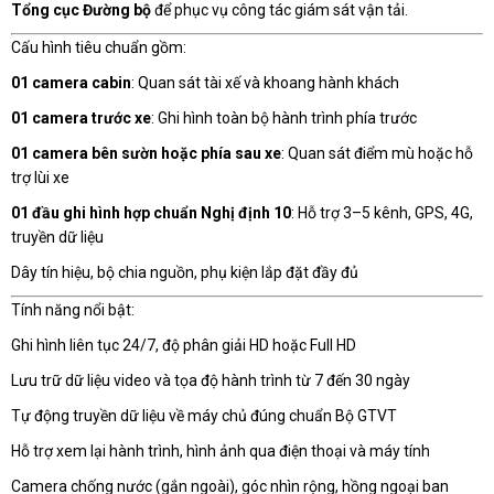
Tổng cục Đường bộ
để phục vụ công tác giám sát vận tải.
Cấu hình tiêu chuẩn gồm:
01 camera cabin
: Quan sát tài xế và khoang hành khách
01 camera trước xe
: Ghi hình toàn bộ hành trình phía trước
01 camera bên sườn hoặc phía sau xe
: Quan sát điểm mù hoặc hỗ
trợ lùi xe
01 đầu ghi hình hợp chuẩn Nghị định 10
: Hỗ trợ 3–5 kênh, GPS, 4G,
truyền dữ liệu
Dây tín hiệu, bộ chia nguồn, phụ kiện lắp đặt đầy đủ
Tính năng nổi bật:
Ghi hình liên tục 24/7, độ phân giải HD hoặc Full HD
Lưu trữ dữ liệu video và tọa độ hành trình từ 7 đến 30 ngày
Tự động truyền dữ liệu về máy chủ đúng chuẩn Bộ GTVT
Hỗ trợ xem lại hành trình, hình ảnh qua điện thoại và máy tính
Camera chống nước (gắn ngoài), góc nhìn rộng, hồng ngoại ban