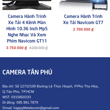
Camera Hành Trình
Camera Hành Trình
Xe Tải 4 Kênh Màn
Xe Tải Navicom GT7
Hình 10.36 Inch Mp5
2.700.000
đ
Nghe Nhạc Và Xem
Phim Navicom GT11
3.750.000
đ
4.200.000
đ
CAMERA TÂN PHÚ
Địa chỉ: Số 127/2/100 Đường Lê Thúc Hoạch, P.Phú Thọ Hòa,
Q.Tân Phú, TP.HCM
MST: 0315850233
Di động: 085.981.7879
Gmail: happylifetelecom@gmail.com