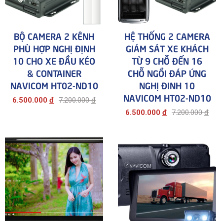
BỘ CAMERA 2 KÊNH
HỆ THỐNG 2 CAMERA
PHÙ HỢP NGHỊ ĐỊNH
GIÁM SÁT XE KHÁCH
10 CHO XE ĐẦU KÉO
TỪ 9 CHỖ ĐẾN 16
& CONTAINER
CHỖ NGỒI ĐÁP ỨNG
NAVICOM HT02-ND10
NGHỊ ĐINH 10
NAVICOM HT02-ND10
6.500.000
đ
7.200.000
đ
6.500.000
đ
7.200.000
đ