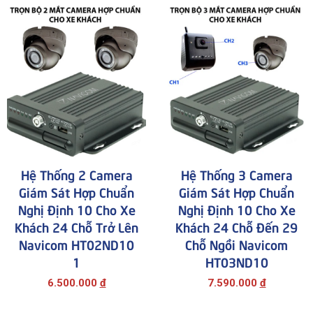
ĐĂNG KÝ TƯ VẤN
Hệ Thống 2 Camera
Hệ Thống 3 Camera
Giám Sát Hợp Chuẩn
Giám Sát Hợp Chuẩn
Nghị Định 10 Cho Xe
Nghị Định 10 Cho Xe
Khách 24 Chỗ Trở Lên
Khách 24 Chỗ Đến 29
Navicom HT02ND10
Chỗ Ngồi Navicom
1
HT03ND10
HOÀN THÀNH
6.500.000
đ
7.590.000
đ
Đăng ký tư vấn trực tiếp 24/7: