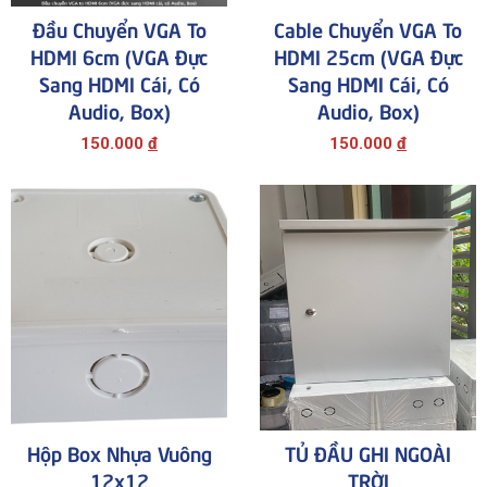
Đầu Chuyển VGA To
Cable Chuyển VGA To
HDMI 6cm (VGA Đực
HDMI 25cm (VGA Đực
Sang HDMI Cái, Có
Sang HDMI Cái, Có
Audio, Box)
Audio, Box)
150.000
đ
150.000
đ
Hộp Box Nhựa Vuông
TỦ ĐẦU GHI NGOÀI
12x12
TRỜI