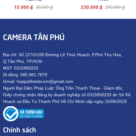
15.000
đ
30.000
đ
230.000
đ
290.000
đ
CAMERA TÂN PHÚ
Địa chỉ: Số 127/2/100 Đường Lê Thúc Hoạch, P.Phú Thọ Hòa,
Q.Tân Phú, TP.HCM
MST: 0315850233
Di động: 085.981.7879
Gmail: happylifetelecom@gmail.com
Người Đại Diện Pháp Luật: Ông Trần Thanh Thoại - Giám đốc,
Giấy chứng nhận đăng ký doanh nghiệp số 0315850233 do Sở Kế
Hoạch và Đầu Tư Thành Phố Hồ Chí Minh cấp ngày 15/08/2019
Chính sách