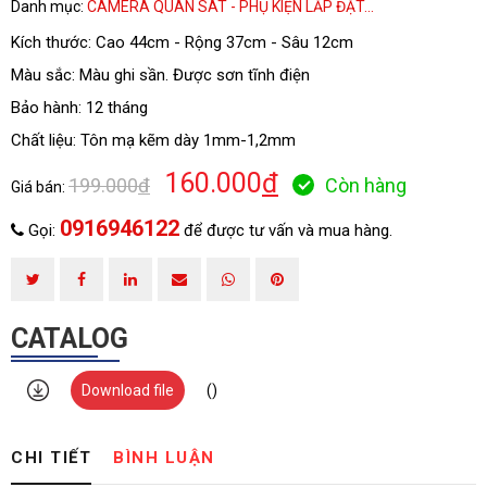
Danh mục:
CAMERA QUAN SÁT - PHỤ KIỆN LẮP ĐẶT...
ĐĂNG KÝ TƯ VẤN
Kích thước: Cao 44cm - Rộng 37cm - Sâu 12cm
Màu sắc: Màu ghi sần. Được sơn tĩnh điện
Bảo hành: 12 tháng
Chất liệu: Tôn mạ kẽm dày 1mm-1,2mm
160.000
đ
199.000
đ
Còn hàng
Giá bán:
0916946122
Gọi:
để được tư vấn và mua hàng.
HOÀN THÀNH
CATALOG
Đăng ký tư vấn trực tiếp 24/7:
0916946122
Download file
()
CHI TIẾT
BÌNH LUẬN