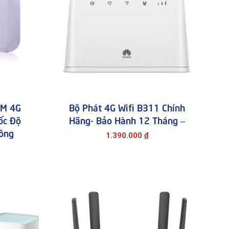
IM 4G
Bộ Phát 4G Wifi B311 Chính
ốc Độ
Hãng- Bảo Hành 12 Tháng –
ông
1.390.000
đ