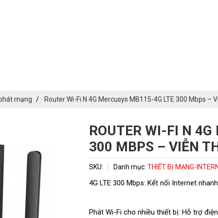
phát mạng
Router Wi-Fi N 4G Mercusys MB115-4G LTE 300 Mbps – V
ROUTER WI-FI N 4G
300 MBPS – VIỄN 
ĐĂNG KÝ TƯ VẤN
SKU:
Danh mục:
THIẾT BỊ MẠNG-INTERN
4G LTE 300 Mbps: Kết nối Internet nhanh
Phát Wi-Fi cho nhiều thiết bị: Hỗ trợ điệ