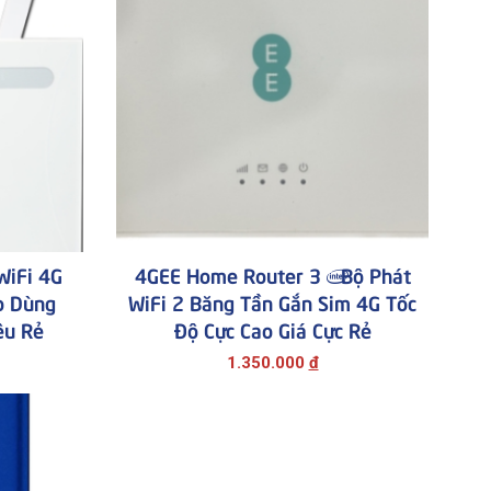
WiFi 4G
4GEE Home Router 3 | Bộ Phát
o Dùng
WiFi 2 Băng Tần Gắn Sim 4G Tốc
êu Rẻ
Độ Cực Cao Giá Cực Rẻ
1.350.000
đ