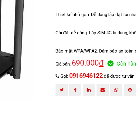
Thiết kế nhỏ gọn: Dễ dàng lắp đặt tại n
Cài đặt dễ dàng: Lắp SIM 4G là dùng, kh
HOÀN THÀNH
0916946122
Đăng ký tư vấn trực tiếp 24/7:
Bảo mật WPA/WPA2: Đảm bảo an toàn dữ
690.000
đ
Còn hà
Giá bán:
0916946122
Gọi:
để được tư vấn