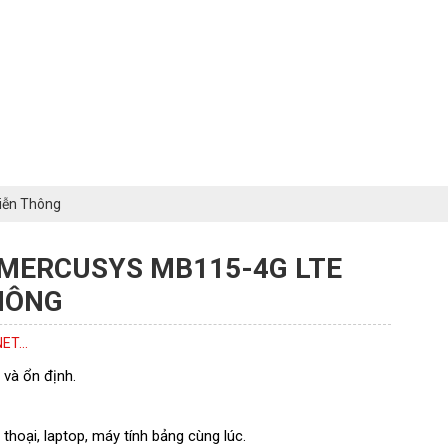
iễn Thông
 MERCUSYS MB115-4G LTE
THÔNG
ET...
 và ổn định.
n thoại, laptop, máy tính bảng cùng lúc.