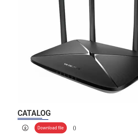
CATALOG
Download file
()