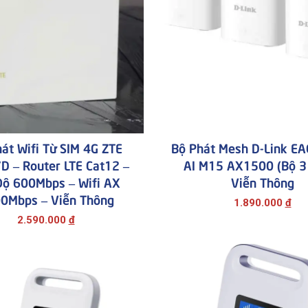
át Wifi Từ SIM 4G ZTE
Bộ Phát Mesh D-Link E
 – Router LTE Cat12 –
AI M15 AX1500 (bộ 3 
Độ 600Mbps – Wifi AX
Viễn Thông
0Mbps – Viễn Thông
1.890.000
đ
2.590.000
đ