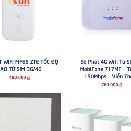
T WIFI MF65 ZTE TỐC ĐỘ
Bộ Phát 4G Wifi Từ S
CAO TỪ SIM 3G/4G
MobiFone 717MF – T
150Mbps – Viễn Th
480.000
đ
750.000
đ