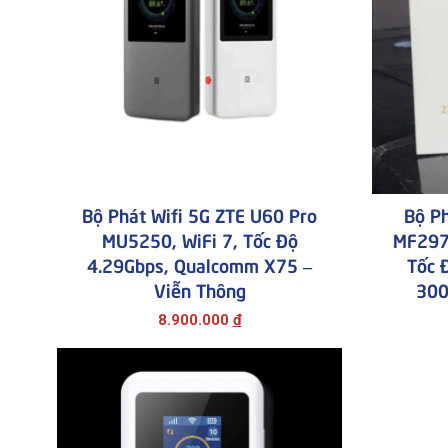
Bộ Phát Wifi 5G ZTE U60 Pro
Bộ Ph
MU5250, WiFi 7, Tốc Độ
MF297D
4.29Gbps, Qualcomm X75 –
Tốc 
Viễn Thông
300
8.900.000
đ