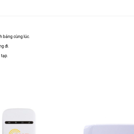
nh bảng cùng lúc.
g đi.
 tạp.