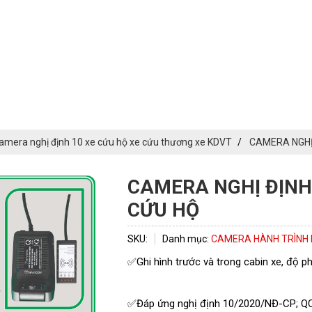
amera nghị định 10 xe cứu hộ xe cứu thương xe KDVT
CAMERA NGHỊ
CAMERA NGHỊ ĐỊNH
CỨU HỘ
ĐĂNG KÝ TƯ VẤN
SKU:
Danh mục:
CAMERA HÀNH TRÌNH N
✅Ghi hình trước và trong cabin xe, độ ph
✅Đáp ứng nghị định 10/2020/NĐ-CP; Q