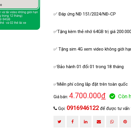
✅ Đáp ứng NĐ 151/2024/NĐ-CP
✅Tặng kèm thẻ nhớ 64GB trị giá 200.00
HOÀN THÀNH
0916946122
Đăng ký tư vấn trực tiếp 24/7:
✅ Tặng sim 4G xem video không giới hạn
✅Bảo hành 01 đổi 01 trong 18 tháng
✅Miễn phí công lắp đặt trên toàn quốc
4.700.000
đ
Còn 
Giá bán:
0916946122
Gọi:
để được tư vấn