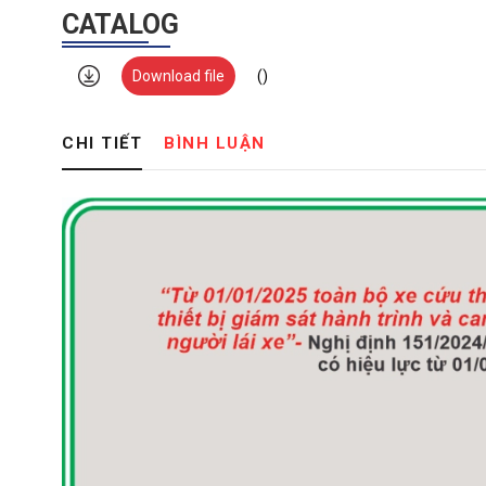
CATALOG
Download file
()
CHI TIẾT
BÌNH LUẬN